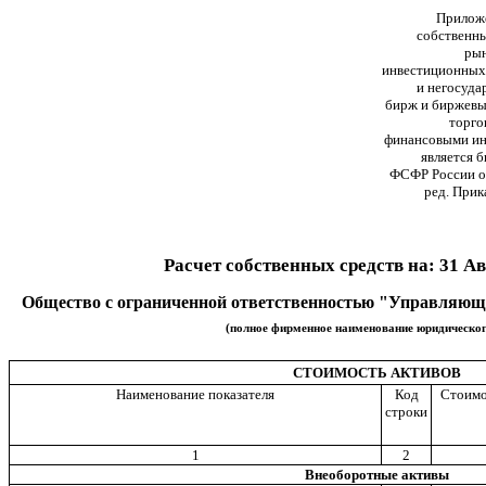
Приложе
собственны
рын
инвестиционных
и негосуда
бирж и биржевы
торго
финансовыми ин
является 
ФСФР России от
ред. Прик
Расчет собственных средств на: 31 Авг
Общество с ограниченной ответственностью "Управляющ
(полное фирменное наименование юридическог
СТОИМОСТЬ АКТИВОВ
Наименование показателя
Код
Стоимос
строки
1
2
Внеоборотные активы