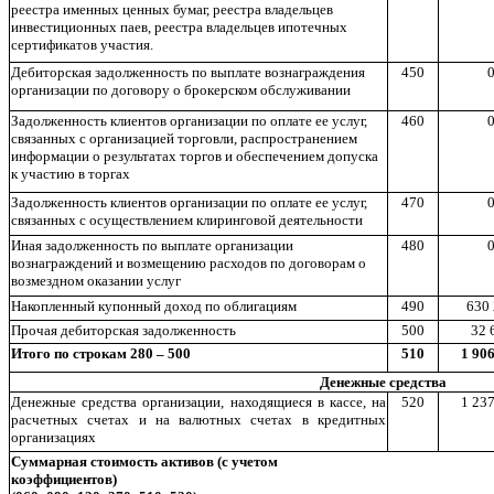
реестра именных ценных бумаг, реестра владельцев
инвестиционных паев, реестра владельцев ипотечных
сертификатов участия.
Дебиторская задолженность по выплате вознаграждения
450
0
организации по договору о брокерском обслуживании
Задолженность клиентов организации по оплате ее услуг,
460
0
связанных с организацией торговли, распространением
информации о результатах торгов и обеспечением допуска
к участию в торгах
Задолженность клиентов организации по оплате ее услуг,
470
0
связанных с осуществлением клиринговой деятельности
Иная задолженность по выплате организации
480
0
вознаграждений и возмещению расходов по договорам о
возмездном оказании услуг
Накопленный купонный доход по облигациям
490
630 
Прочая дебиторская задолженность
500
32 
Итого по строкам 280 – 500
510
1 906
Денежные средства
Денежные средства организации, находящиеся в кассе, на
520
1 237
расчетных счетах и на валютных счетах в кредитных
организациях
Суммарная стоимость активов (с учетом
коэффициентов)