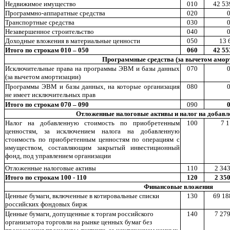
Недвижимое имущество
010
42 53
Программно-аппаратные средства
020
0
Транспортные средства
030
0
Незавершенное строительство
040
0
Доходные вложения в материальные ценности
050
13 
Итого по строкам 010 – 050
060
42 55
Программные средства (за вычетом амор
Исключительные права на программы ЭВМ и базы данных
070
0
(за вычетом амортизации)
Программы ЭВМ и базы данных, на которые организация
080
0
не имеет исключительных прав
Итого по строкам 070 – 090
090
0
Отложенные налоговые активы и налог на добавл
Налог на добавленную стоимость по приобретенным
100
7 1
ценностям, за исключением налога на добавленную
стоимость по приобретенным ценностям по операциям с
имуществом, составляющим закрытый инвестиционный
фонд, под управлением организации
Отложенные налоговые активы
110
2 343
Итого по строкам 100 - 110
120
2 350
Финансовые вложения
Ценные бумаги, включенные в котировальные списки
130
69 18
российских фондовых бирж
Ценные бумаги, допущенные к торгам российского
140
7 279
организатора торговли на рынке ценных бумаг без