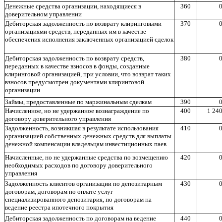
Денежные средства организации, находящиеся в
360
0
доверительном управлении
Дебиторская задолженность по возврату клиринговыми
370
0
организациями средств, переданных им в качестве
обеспечения исполнения заключенных организацией сделок
Дебиторская задолженность по возврату средств,
380
0
переданных в качестве взносов в фонды, созданные
клиринговой организацией, при условии, что возврат таких
взносов предусмотрен документами клиринговой
организации
Займы, предоставленные по маржинальным сделкам
390
0
Начисленное, но не удержанное вознаграждение по
400
1 240
договору доверительного управления
Задолженность, возникшая в результате использования
410
0
организацией собственных денежных средств для выплаты
денежной компенсации владельцам инвестиционных паев
Начисленные, но не удержанные средства по возмещению
420
0
необходимых расходов по договору доверительного
управления
Задолженность клиентов организации по депозитарным
430
0
договорам, договорам по оплате услуг
специализированного депозитария, по договорам на
ведение реестра ипотечного покрытия
Дебиторская задолженность по договорам на ведение
440
0