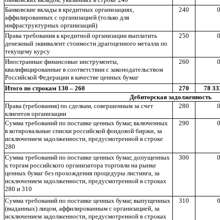
Банковские вклады в кредитных организациях,
240
0
аффилированных с организацией (только для
инфраструктурных организаций)
Права требования к кредитной организации выплатить
250
0
денежный эквивалент стоимости драгоценного металла по
текущему курсу
Иностранные финансовые инструменты,
260
0
квалифицированные в соответствии с законодательством
Российской Федерации в качестве ценных бумаг
Итого по строкам 130 – 260
270
78 33
Дебиторская задолженность
Права (требования) по сделкам, совершенным за счет
280
0
клиентов организации
Сумма требований по поставке ценных бумаг, включенных
290
0
в котировальные списки российской фондовой биржи, за
исключением задолженности, предусмотренной в строке
280
Сумма требований по поставке ценных бумаг, допущенных
300
0
к торгам российского организатора торговли на рынке
ценных бумаг без прохождения процедуры листинга, за
исключением задолженности, предусмотренной в строках
280 и 310
Сумма требований по поставке ценных бумаг, выпущенных
310
0
(выданных) лицом, аффилированным с организацией, за
исключением задолженности, предусмотренной в строках