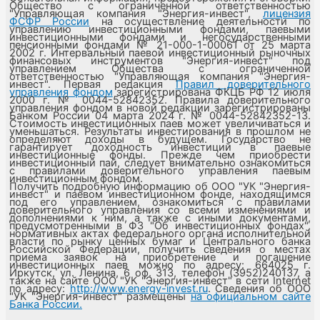
Общество с ограниченной ответственностью
"Управляющая компания "Энергия-инвест",
лицензия
ФСФР России
на осуществление деятельности по
управлению инвестиционными фондами, паевыми
инвестиционными фондами и негосударственными
пенсионными фондами № 21-000-1-00061 от 25 марта
2002 г. Интервальный паевой инвестиционный рыночных
финансовых инструментов "Энергия-инвест" под
управлением Общества с ограниченной
ответственностью "Управляющая компания "Энергия-
инвест". Первая редакция
Правил доверительного
управления фондом
зарегистрирована ФКЦБ РФ 12 июля
2000 г. № 0044-52842352. Правила доверительного
управления фондом в новой редакции зарегистрированы
Банком России 04 марта 2024 г. № 0044-52842352-13.
Стоимость инвестиционных паев может увеличиваться и
уменьшаться. Результаты инвестирования в прошлом не
определяют доходы в будущем. Государство не
гарантирует доходность инвестиций в паевые
инвестиционные фонды. Прежде чем приобрести
инвестиционный пай, следует внимательно ознакомиться
с правилами доверительного управления паевым
инвестиционным фондом.
Получить подробную информацию об ООО "УК "Энергия-
инвест" и паевом инвестиционном фонде, находящимся
под его управлением, ознакомиться с правилами
доверительного управления со всеми изменениями и
дополнениями к ним, а также с иными документами,
предусмотренными в ФЗ "Об инвестиционных фондах",
нормативных актах федерального органа исполнительной
власти по рынку ценных бумаг и Центрального банка
Российской Федерации, получить сведения о местах
приема заявок на приобретение и погашение
инвестиционных паев можно по адресу: 664025 г.
Иркутск, ул. Ленина, 6 оф. 313, телефон (3952)240137, а
также на сайте ООО "УК "Энергия-инвест" в сети Internet
по адресу:
http://www.energy-invest.ru
. Сведения об ООО
"УК "Энергия-инвест" размещены
на официальном сайте
Банка России.