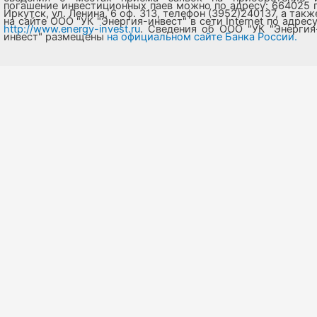
погашение инвестиционных паев можно по адресу: 664025 г
Иркутск, ул. Ленина, 6 оф. 313, телефон (3952)240137, а такж
на сайте ООО "УК "Энергия-инвест" в сети Internet по адресу
http://www.energy-invest.ru
. Сведения об ООО "УК "Энергия
инвест" размещены
на официальном сайте Банка России.