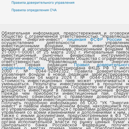
Правила доверительного управления
Правила определения СЧА
Обязательная информация, предостережения и оговорки
Общество с ограниченной ответственностью "Управляюща
компания "Энергия-инвест",
лицензия ФСФР России
н
осуществление деятельности по управлени
инвестиционными фондами, паевыми инвестиционным
фондами и негосударственными пенсионными фондами 
21-000-1-00061 от 25 марта 2002 г. Интервальный паево
инвестиционный рыночных финансовых инструменто
"Энергия-инвест" под управлением Общества с ограниченно
ответственностью "Управляющая компания "Энергия
инвест". Первая редакция
Правил доверительног
управления фондом
зарегистрирована ФКЦБ РФ 12 июл
2000 г. № 0044-52842352. Правила доверительног
управления фондом в новой редакции зарегистрирован
Банком России 04 марта 2024 г. № 0044-52842352-13
Стоимость инвестиционных паев может увеличиваться 
уменьшаться. Результаты инвестирования в прошлом н
определяют доходы в будущем. Государство не гарантируе
доходность инвестиций в паевые инвестиционные фонды
Прежде чем приобрести инвестиционный пай, следуе
внимательно ознакомиться с правилами доверительног
управления паевым инвестиционным фондом.
Получить подробную информацию об ООО "УК "Энергия
инвест" и паевом инвестиционном фонде, находящимся по
его управлением, ознакомиться с правилами доверительног
управления со всеми изменениями и дополнениями к ним, 
также с иными документами, предусмотренными в ФЗ "О
инвестиционных фондах", нормативных актах федеральног
органа исполнительной власти по рынку ценных бумаг 
Центрального банка Российской Федерации, получит
сведения о местах приема заявок на приобретение 